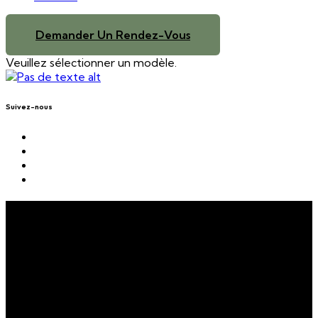
Demander Un Rendez-Vous
Veuillez sélectionner un modèle.
Suivez-nous
"Vous faites attention à
votre alimentation mais vous
ne perdez pas de poids ?
Voici quelques raisons